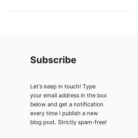
е
л
р
я
н
м
а
о
И
т
т
о
а
е
л
з
Subscribe
и
е
я
р
–
о
з
в
Let's keep in touch! Type
е
И
your email address in the box
м
т
below and get a notification
я
а
т
л
every time I publish a new
а
и
blog post. Strictly spam-free!
н
я
а
(