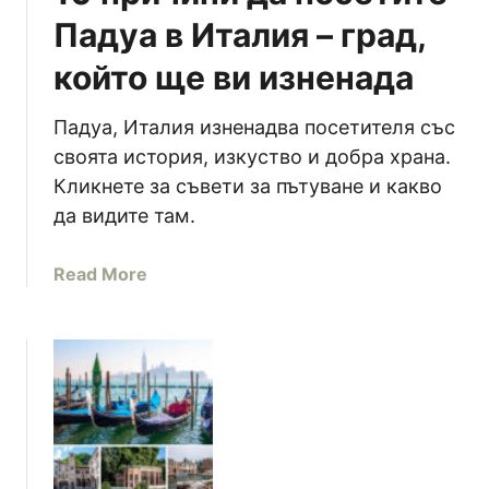
п
Падуа в Италия – град,
р
който ще ви изненада
а
в
и
Падуа, Италия изненадва посетителя със
л
своята история, изкуство и добра храна.
а
Кликнете за съвети за пътуване и какво
(
да видите там.
К
а
a
Read More
к
b
д
o
а
u
п
t
и
1
е
0
м
п
к
р