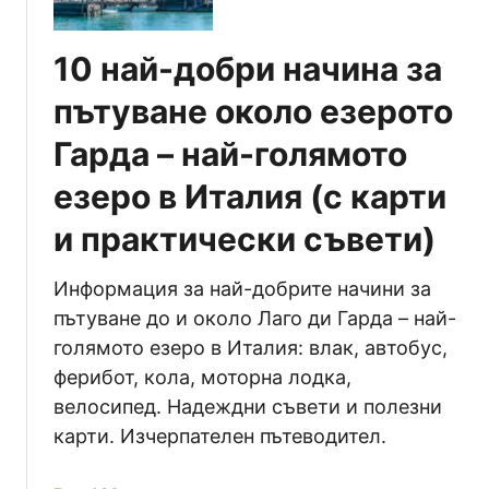
о
к
д
в
10 най-добри начина за
о
а
е
м
пътуване около езерото
з
е
Гарда – най-голямото
е
ж
р
д
езеро в Италия (с карти
о
у
т
и практически съвети)
н
о
е
К
б
Информация за най-добрите начини за
о
е
пътуване до и около Лаго ди Гарда – най-
м
т
голямото езеро в Италия: влак, автобус,
о
о
ферибот, кола, моторна лодка,
в
и
велосипед. Надеждни съвети и полезни
И
з
карти. Изчерпателен пътеводител.
т
е
а
м
л