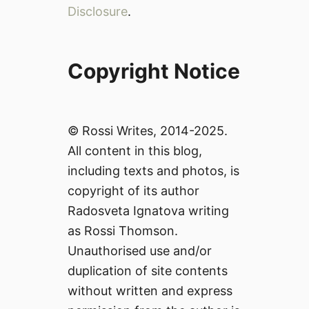
и
Disclosure
.
з
к
л
Copyright Notice
ю
ч
и
т
© Rossi Writes, 2014-2025.
е
All content in this blog,
л
н
including texts and photos, is
о
copyright of its author
в
Radosveta Ignatova writing
к
as Rossi Thomson.
у
с
Unauthorised use and/or
н
duplication of site contents
а
without written and express
х