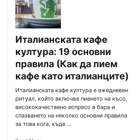
3
с
т
у
д
Италианската кафе
е
н
култура: 19 основни
и
правила (Как да пием
к
а
кафе като италианците)
ф
е
Италианската кафе култура е ежедневен
н
ритуал, който включва пиенето на късо,
и
н
висококачествено еспресо в бара и
а
спазването на няколко основни правила
п
за това кога, къде …
и
т