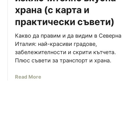
и
и
храна (с карта и
с
н
ъ
а
практически съвети)
в
з
е
а
Какво да правим и да видим в Северна
т
п
Италия: най-красиви градове,
и
ъ
забележителности и скрити кътчета.
и
т
Плюс съвети за транспорт и храна.
о
у
с
в
н
a
Read More
а
о
b
н
в
o
е
е
u
о
н
t
к
п
1
о
ъ
0
л
т
п
о
е
р
е