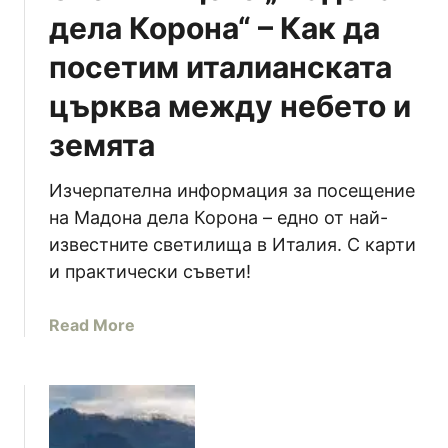
В
дела Корона“ – Как да
е
посетим италианската
н
е
църква между небето и
т
о
земята
,
И
Изчерпателна информация за посещение
т
на Мадона дела Корона – едно от най-
а
известните светилища в Италия. С карти
л
и практически съвети!
и
я
a
Read More
–
b
П
o
ъ
u
т
t
е
С
в