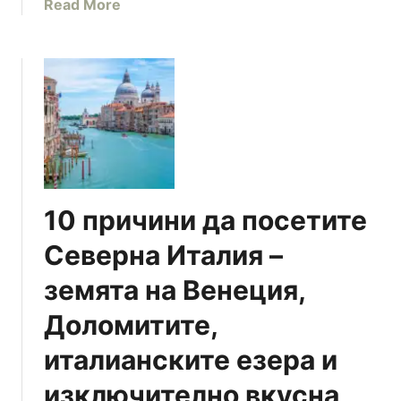
я
a
Read More
и
т
b
я
а
o
(
u
+
t
к
1
а
0
р
н
т
а
и
й
10 причини да посетите
,
-
п
д
Северна Италия –
р
о
а
земята на Венеция,
б
к
р
Доломитите,
т
и
и
н
италианските езера и
ч
а
н
изключително вкусна
ч