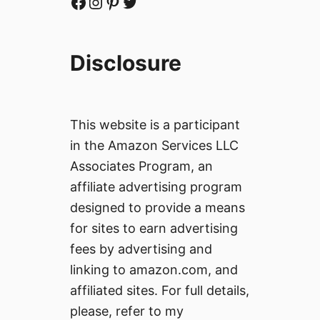
Facebook
Instagram
Pinterest
Twitter
и
ъ
т
в
а
е
Disclosure
л
т
и
и
а
)
н
This website is a participant
с
in the Amazon Services LLC
к
Associates Program, an
и
т
affiliate advertising program
е
designed to provide a means
е
for sites to earn advertising
з
fees by advertising and
е
linking to amazon.com, and
р
а
affiliated sites. For full details,
и
please, refer to my