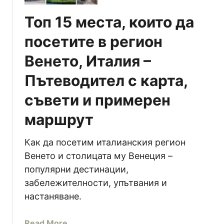
а
и
ф
Топ 15 места, които да
ч
е
и
к
посетите в регион
н
а
Венето, Италия –
и
т
д
о
Пътеводител с карта,
а
и
п
съвети и примерен
т
о
а
маршрут
с
л
е
и
т
Как да посетим италианския регион
а
и
Венето и столицата му Венеция –
н
т
ц
популярни дестинации,
е
и
забележителности, упътвания и
П
т
настаняване.
а
е
д
)
a
Read More