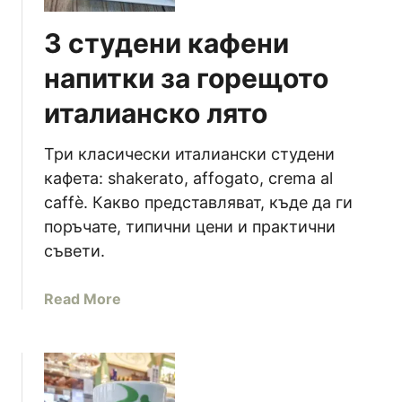
3 студени кафени
напитки за горещото
италианско лято
Три класически италиански студени
кафета: shakerato, affogato, crema al
caffè. Какво представляват, къде да ги
поръчате, типични цени и практични
съвети.
a
Read More
b
o
u
t