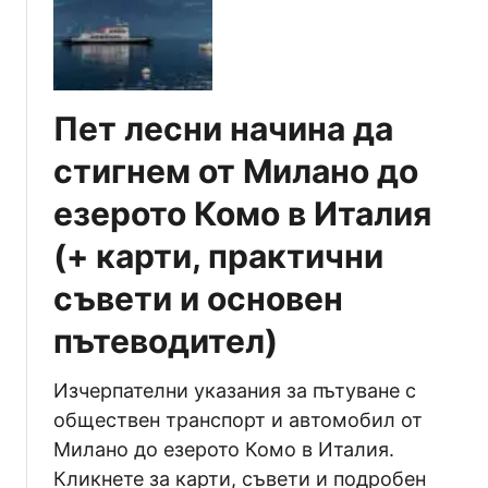
в
о
е
д
т
и
и
т
Пет лесни начина да
л
е
и
л
стигнем от Милано до
щ
с
езерото Комо в Италия
е
к
т
а
(+ карти, практични
о
р
„
т
съвети и основен
М
а
пътеводител)
а
,
д
с
о
ъ
Изчерпателни указания за пътуване с
н
в
обществен транспорт и автомобил от
а
е
Милано до езерото Комо в Италия.
д
т
Кликнете за карти, съвети и подробен